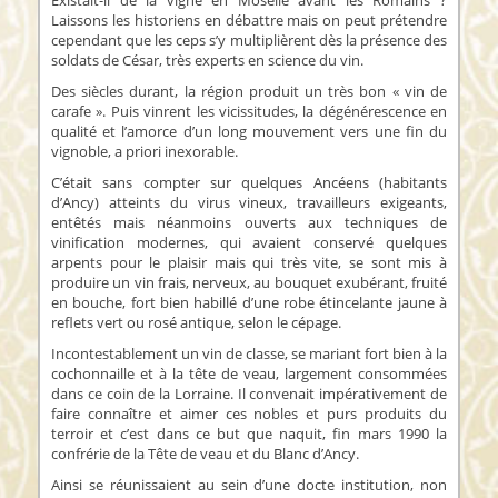
Existait-il de la vigne en Moselle avant les Romains ?
Laissons les historiens en débattre mais on peut prétendre
cependant que les ceps s’y multiplièrent dès la présence des
soldats de César, très experts en science du vin.
Des siècles durant, la région produit un très bon « vin de
carafe ». Puis vinrent les vicissitudes, la dégénérescence en
qualité et l’amorce d’un long mouvement vers une fin du
vignoble, a priori inexorable.
C’était sans compter sur quelques Ancéens (habitants
d’Ancy) atteints du virus vineux, travailleurs exigeants,
entêtés mais néanmoins ouverts aux techniques de
vinification modernes, qui avaient conservé quelques
arpents pour le plaisir mais qui très vite, se sont mis à
produire un vin frais, nerveux, au bouquet exubérant, fruité
en bouche, fort bien habillé d’une robe étincelante jaune à
reflets vert ou rosé antique, selon le cépage.
Incontestablement un vin de classe, se mariant fort bien à la
cochonnaille et à la tête de veau, largement consommées
dans ce coin de la Lorraine. Il convenait impérativement de
faire connaître et aimer ces nobles et purs produits du
terroir et c’est dans ce but que naquit, fin mars 1990 la
confrérie de la Tête de veau et du Blanc d’Ancy.
Ainsi se réunissaient au sein d’une docte institution, non