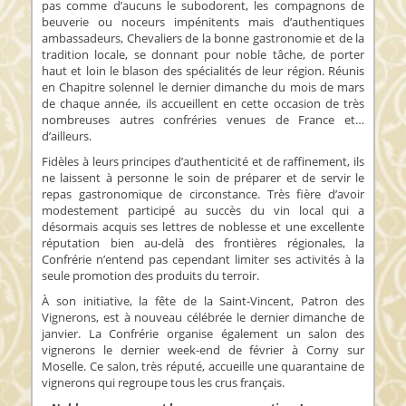
pas comme d’aucuns le subodorent, les compagnons de
beuverie ou noceurs impénitents mais d’authentiques
ambassadeurs, Chevaliers de la bonne gastronomie et de la
tradition locale, se donnant pour noble tâche, de porter
haut et loin le blason des spécialités de leur région. Réunis
en Chapitre solennel le dernier dimanche du mois de mars
de chaque année, ils accueillent en cette occasion de très
nombreuses autres confréries venues de France et…
d’ailleurs.
Fidèles à leurs principes d’authenticité et de raffinement, ils
ne laissent à personne le soin de préparer et de servir le
repas gastronomique de circonstance. Très fière d’avoir
modestement participé au succès du vin local qui a
désormais acquis ses lettres de noblesse et une excellente
réputation bien au-delà des frontières régionales, la
Confrérie n’entend pas cependant limiter ses activités à la
seule promotion des produits du terroir.
À son initiative, la fête de la Saint-Vincent, Patron des
Vignerons, est à nouveau célébrée le dernier dimanche de
janvier. La Confrérie organise également un salon des
vignerons le dernier week-end de février à Corny sur
Moselle. Ce salon, très réputé, accueille une quarantaine de
vignerons qui regroupe tous les crus français.