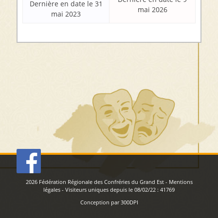
Dernière en date le 31
mai 2026
mai 2023
2026
Fédération Régionale des Confréries du Grand Est
-
Mentions
légales
- Visiteurs uniques depuis le 08/02/22 :
41769
Conception par
300DPI