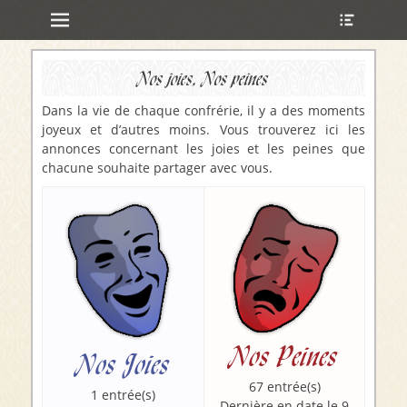
Menu principal
Ouvrir
Aller
l’en-
au
tête
contenu
ollapse
Nos joies, Nos peines
hild
enu
Dans la vie de chaque confrérie, il y a des moments
joyeux et d’autres moins. Vous trouverez ici les
annonces concernant les joies et les peines que
ollapse
chacune souhaite partager avec vous.
hild
enu
ollapse
hild
enu
ollapse
hild
enu
Nos Peines
Nos Joies
67 entrée(s)
1 entrée(s)
Dernière en date le 9