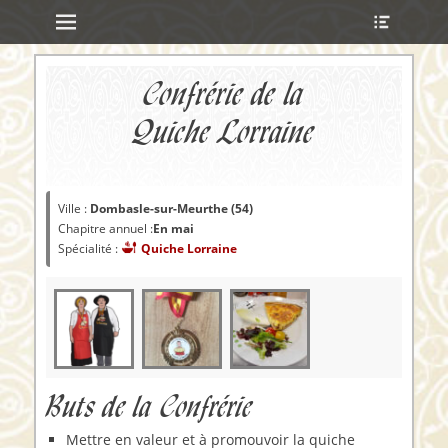
Menu principal
Ouvrir
Aller
l’en-
au
tête
contenu
ollapse
Confrérie de la
hild
enu
Quiche Lorraine
ollapse
hild
Ville :
Dombasle-sur-Meurthe (54)
enu
Chapitre annuel :
En mai
ollapse
hild
Spécialité :
Quiche Lorraine
enu
ollapse
hild
enu
Buts de la Confrérie
Mettre en valeur et à promouvoir la quiche