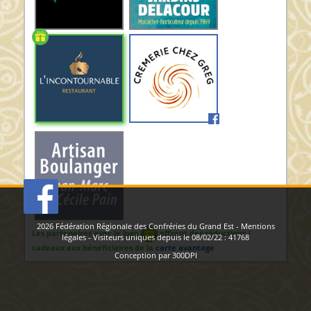
2026
Fédération Régionale des Confréries du Grand Est
-
Mentions
Les partenaires avec le logo
offrent des réductions /
légales
- Visiteurs uniques depuis le 08/02/22 :
41768
cadeaux aux bénéficiaires de la
carte avantage
Conception par
300DPI