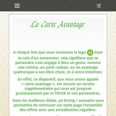
Menu principal
Ouvrir
Aller
l’en-
au
tête
contenu
ollapse
La Carte Avantage
hild
enu
ollapse
hild
A chaque fois que vous trouverez le logo
dans
enu
le coin d’un annonceur, cela signifiera que ce
ollapse
partenaire s’est engagé à faire un geste, comme
hild
une remise, un petit cadeau, ou un avantage
enu
quelconque à son libre choix, et à votre intention.
ollapse
hild
En effet, ce dispositif, que nous avons appelé
enu
« carte avantage », est encore un service
supplémentaire qui vous est proposé
gracieusement par la FRCGE et nos partenaires.
Dans les meilleurs délais, un listing / annuaire vous
permettra de retrouver sur cette page l’ensemble
des offres avec une actualisation régulière.