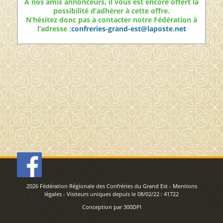
A nos amis annonceurs, il vous est encore offert la
possibilité d’adhérer à cette offre.
N’hésitez donc pas à contacter notre Fédération à
l’adresse :
confreries-grand-est@laposte.net
2026
Fédération Régionale des Confréries du Grand Est
-
Mentions
légales
- Visiteurs uniques depuis le 08/02/22 :
41722
Conception par
300DPI