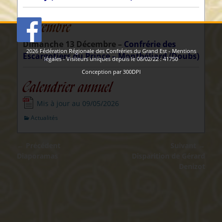
Décembre
Dimanche 13 Décembre –
Confrérie des
2026
Fédération Régionale des Confréries du Grand Est
-
Mentions
Escargotiers du Prince – Montbéliard (Doubs)
légales
- Visiteurs uniques depuis le 08/02/22 :
41750
Conception par
300DPI
Calendrier annuel
Mis à jour au 09/05/2026
Catégories
Actualités
Navigation
← Précédent
Suivant →
de
Article
Article
Diaporamas
Disparition de Gérard
précédent :
suivant :
Denizot
l’article