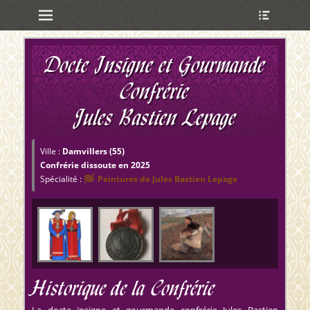
Menu principal
Ouvrir
Aller
l’en-
au
tête
contenu
ollapse
Docte Insigne et Gourmande
hild
enu
Confrérie
Jules Bastien Lepage
ollapse
hild
enu
Ville :
Damvillers (55)
ollapse
Confrérie dissoute en 2025
hild
Spécialité :
Peintures de Jules Bastien Lepage
enu
ollapse
hild
enu
Historique de la Confrérie