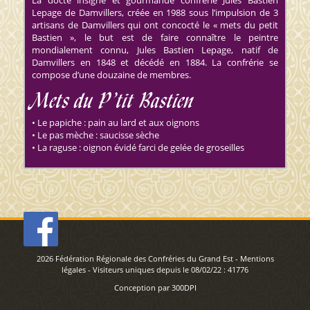
La docte insigne et gourmande confrérie Jules Bastien
Lepage de Damvillers, créée en 1988 sous l’impulsion de 3
artisans de Damvillers qui ont concocté le « mets du petit
Bastien », le but est de faire connaître le peintre
mondialement connu, Jules Bastien Lepage, natif de
Damvillers en 1848 et décédé en 1884. La confrérie se
compose d’une douzaine de membres.
Mets du P’tit Bastien
• Le papiche : pain au lard et aux oignons
• Le pas mèche : saucisse sèche
• La raguse : oignon évidé farci de gelée de groseilles
2026
Fédération Régionale des Confréries du Grand Est
-
Mentions
légales
- Visiteurs uniques depuis le 08/02/22 :
41776
Conception par
300DPI