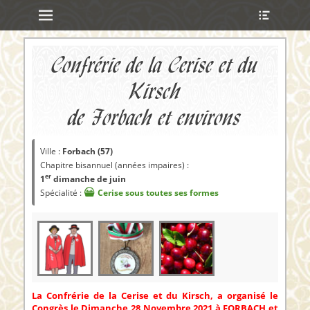
Menu principal
Ouvrir
Aller
l’en-
au
tête
contenu
ollapse
Confrérie de la Cerise et du
hild
enu
Kirsch
de Forbach et environs
ollapse
hild
enu
Ville :
Forbach (57)
ollapse
Chapitre bisannuel (années impaires) :
hild
er
1
dimanche de juin
enu
Spécialité :
Cerise sous toutes ses formes
ollapse
hild
enu
La Confrérie de la Cerise et du Kirsch, a organisé le
Congrès le Dimanche 28 Novembre 2021 à FORBACH et