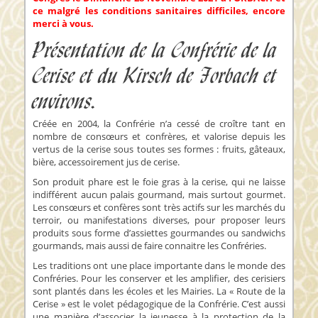
ce malgré les conditions sanitaires difficiles, encore
merci à vous.
Présentation de la Confrérie de la
Cerise et du Kirsch de Forbach et
environs.
Créée en 2004, la Confrérie n’a cessé de croître tant en
nombre de consœurs et confrères, et valorise depuis les
vertus de la cerise sous toutes ses formes : fruits, gâteaux,
bière, accessoirement jus de cerise.
Son produit phare est le foie gras à la cerise, qui ne laisse
indifférent aucun palais gourmand, mais surtout gourmet.
Les consœurs et confères sont très actifs sur les marchés du
terroir, ou manifestations diverses, pour proposer leurs
produits sous forme d’assiettes gourmandes ou sandwichs
gourmands, mais aussi de faire connaitre les Confréries.
Les traditions ont une place importante dans le monde des
Confréries. Pour les conserver et les amplifier, des cerisiers
sont plantés dans les écoles et les Mairies. La « Route de la
Cerise » est le volet pédagogique de la Confrérie. C’est aussi
une manière d’associer la jeunesse à la protection de la