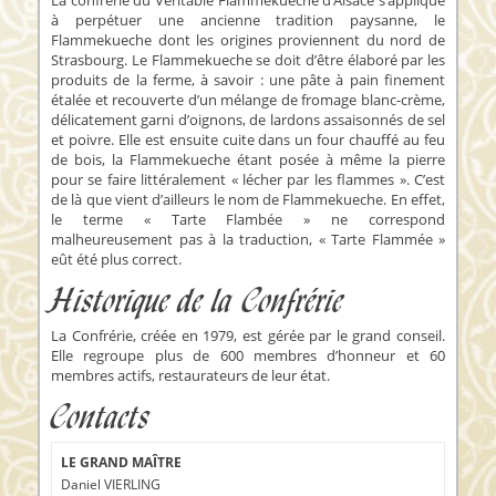
La confrérie du Véritable Flammekueche d’Alsace s’applique
à perpétuer une ancienne tradition paysanne, le
Flammekueche dont les origines proviennent du nord de
Strasbourg. Le Flammekueche se doit d’être élaboré par les
produits de la ferme, à savoir : une pâte à pain finement
étalée et recouverte d’un mélange de fromage blanc-crème,
délicatement garni d’oignons, de lardons assaisonnés de sel
et poivre. Elle est ensuite cuite dans un four chauffé au feu
de bois, la Flammekueche étant posée à même la pierre
pour se faire littéralement « lécher par les flammes ». C’est
de là que vient d’ailleurs le nom de Flammekueche. En effet,
le terme « Tarte Flambée » ne correspond
malheureusement pas à la traduction, « Tarte Flammée »
eût été plus correct.
Historique de la Confrérie
La Confrérie, créée en 1979, est gérée par le grand conseil.
Elle regroupe plus de 600 membres d’honneur et 60
membres actifs, restaurateurs de leur état.
Contacts
LE GRAND MAÎTRE
Daniel VIERLING