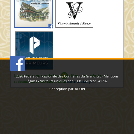
Les partenaires avec le logo
offrent des réductions /
2026
Fédération Régionale des Confréries du Grand Est
-
Mentions
légales
- Visiteurs uniques depuis le 08/02/22 :
41702
cadeaux aux bénéficiaires de la
carte avantage
Conception par
300DPI