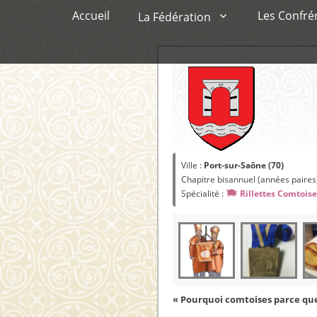
Menu principal
Aller
Accueil
Les Confré
La Fédération
au
contenu
Ville :
Port-sur-Saône (70)
Chapitre bisannuel (années paires
Spécialité :
Rillettes Comtois
« Pourquoi comtoises parce qu