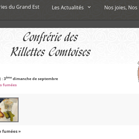
ries du Grand Est
Les Actualités
Nos joies, Nos
Confrérie des
Rillettes Comtoises
ème
) :
3
dimanche de septembre
es fumées
e fumées »