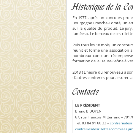
Historique de la Con
En 1977, après un concours profess
Bourgogne Franche-Comté, un arti
sur la qualité du produit. Le jury
fumées ». Le berceau de ces rillett
Puis tous les 18 mois, un concours
réunit et forme une association a
nombreux concours récompensent 
formation de la Haute-Saône à Ves
2013 ! L’heure du renouveau a so
d’autres confréries pour assurer la
Contacts
LE PRÉSIDENT
Bruno BIDOYEN
67, rue François Mitterrand – 70
Tél. 03 84 91 60 33 –
confreriedesr
confreriesdesrillettescomtoises.j