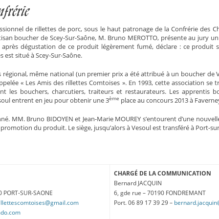
frérie
ionnel de rillettes de porc, sous le haut patronage de la Confrérie des Ch
san boucher de Scey-Sur-Saône, M. Bruno MEROTTO, présente au jury un po
, après dégustation de ce produit légèrement fumé, déclare : ce produit s’
es est situé à Scey-Sur-Saône.
 régional, même national (un premier prix a été attribué à un boucher de V
ppelée « Les Amis des rillettes Comtoises ». En 1993, cette association se 
les bouchers, charcutiers, traiteurs et restaurateurs. Les apprentis b
ème
oul entrent en jeu pour obtenir une 3
place au concours 2013 à Faverney
nné. MM. Bruno BIDOYEN et Jean-Marie MOUREY s’entourent d’une nouvelle
 promotion du produit. Le siège, jusqu’alors à Vesoul est transféré à Port-su
CHARGÉ DE LA COMMUNICATION
Bernard JACQUIN
170 PORT-SUR-SAONE
6, gde rue – 70190 FONDREMANT
illettescomtoises@gmail.com
Port. 06 89 17 39 29 –
bernard.jacquin
imdo.com