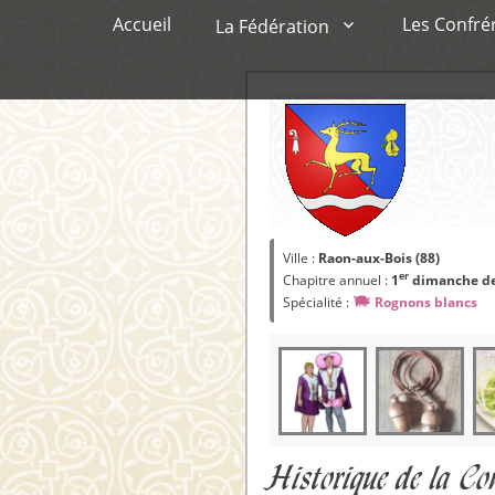
Menu principal
Aller
Accueil
Les Confré
La Fédération
au
contenu
Ville :
Raon-aux-Bois (88)
er
Chapitre annuel :
1
dimanche d
Spécialité :
Rognons blancs
Historique de la Con