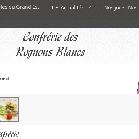
ries du Grand Est
Les Actualités
Nos joies, Nos
Confrérie des
Rognons Blancs
e mai
frérie