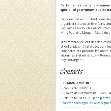
Certains m’appellent « amoure
spécialité gastronomique de R
Dans un bel esprit d’entraide, l
organiser cette première foire, sou
Les Tastes Andouilles du Val d’A
Mme Paulette Mougin, Maire du vill
Très remarquée lors des défilés pa
et qui a, plaisir à faire découvrir
Originalité du produit, les abats
vitamines B et minéraux ». Pourquo
pays étrangers ?
Contacts
LE GRAND MAÎTRE
Jean-Pierre ROUSSEL
8, route de Bellefontaine – 88220
Port. 06 61 10 54 38 –
jean-pierre.
confreriedesrognonsblancs@gmai