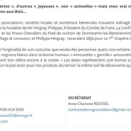
ttes », d’autres « joyeuses », voir « animelles » mais mon vrai n
aon-aux-Bois…
es associations, sociétés locales et nombreux bénévoles n’avaient ménagé 
s la houlette de Mr Hingray Philippe, Président du Comité de Foire. La Confr
jol et les Preux Chevaliers du Pied de cochon de Dommartin-les-Remiremont
er
age et consoeur, et Philippe Hingray, recevaient déjà pour ce 1
chapitre 2
r l’originalité de son costume, que seules des personnes ayant une certaine
 les rognons blancs dans la bonne humeur. « Amourette », gentille « amourette
 sont loin d’être encore à la mode. « Les abats représentent une bonne s
i ne pas avoir pour nos produits du terroir, la même soif de découverte que
SECRÉTARIAT
Anne-Charlotte ROUSSEL
 RAON AUX BOIS
confreriedesrognonsblancs@gmail.c
roussel22@orange.fr
l.com