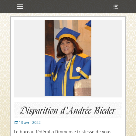
Menu principal
Ouvrir
Aller
l’en-
au
tête
contenu
ollapse
hild
enu
ollapse
hild
enu
ollapse
hild
enu
ollapse
hild
enu
Disparition d’Andrée Bieder
Publié
13 avril 2022
sur
Le bureau fédéral a l’immense tristesse de vous