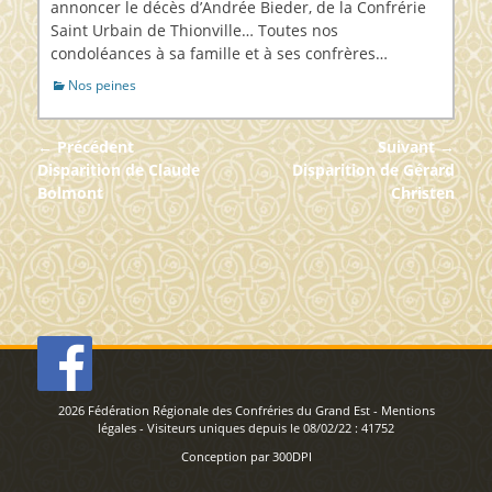
annoncer le décès d’Andrée Bieder, de la Confrérie
Saint Urbain de Thionville… Toutes nos
condoléances à sa famille et à ses confrères…
Catégories
Nos peines
Navigation
← Précédent
Suivant →
de
Article
Article
Disparition de Claude
Disparition de Gérard
précédent :
suivant :
Bolmont
Christen
l’article
2026
Fédération Régionale des Confréries du Grand Est
-
Mentions
légales
- Visiteurs uniques depuis le 08/02/22 :
41752
Conception par
300DPI