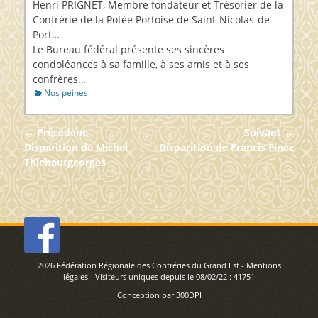
Henri PRIGNET, Membre fondateur et Trésorier de la
Confrérie de la Potée Portoise de Saint-Nicolas-de-
Port…
Le Bureau fédéral présente ses sincères
condoléances à sa famille, à ses amis et à ses
confrères…
Catégories
Nos peines
Navigation
← Précédent
Suivant →
de
Article
Article
Disparition de Michel
Disparition de Francis Finez
précédent :
suivant :
Thiebautgeorges
l’article
2026
Fédération Régionale des Confréries du Grand Est
-
Mentions
légales
- Visiteurs uniques depuis le 08/02/22 :
41751
Conception par
300DPI