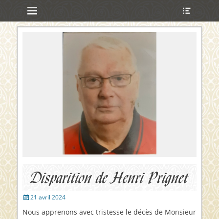
Menu principal
Ouvrir
Aller
l’en-
au
tête
contenu
ollapse
hild
enu
ollapse
hild
enu
ollapse
hild
enu
ollapse
hild
enu
Disparition de Henri Prignet
Publié
21 avril 2024
sur
Nous apprenons avec tristesse le décès de Monsieur