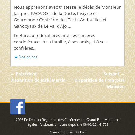
sur
Nous apprenons avec tristesse le décès de Monsieur
Jacques RACADOT, de la Docte, Insigne et
Gourmande Confrérie des Taste-Andouilles et
Gandoyaux de Le Val d’Ajol…
Le Bureau fédéral présente ses sincères
condoléances à sa famille, à ses amis, et à ses
confrères…
Catégories
Nos peines
Navigation
← Précédent
Suivant →
de
Article
Article
Disparition de Jacki Martin
Disparition de Françoise
précédent :
suivant :
Mansion
l’article
2026
Fédération Régionale des Confréries du Grand Est
-
Mentions
légales
- Visiteurs uniques depuis le 08/02/22 :
41709
Conception par
300DPI