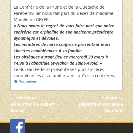
sur
La Confrérie de la Prune et de la Quetsche de
Farébersviller nous fait part du décès de madame
Madeleine GEYER.
«
Nous avons le regret de vous faire part que notre
confrérie est orpheline de son ancienne présidente
dynamique et dévouée.
Les membres de notre confrérie présentent leurs
sincères condoléances à sa famille.
Les obsèques auront lieu ce mercredi 30 mars à
14:30 à l’abbatiale St-Nabor de Saint-Avold.
»
Le Bureau Fédéral présente ses plus sincères
condoléances à sa famille, ainsi qu’à ses confrères…
Catégories
Nos peines
Navigation
← Précédent
Suivant →
de
Article
Article
Disparition de Hubert
Disparition de Claude
précédent :
suivant :
Grallet
Bolmont
l’article