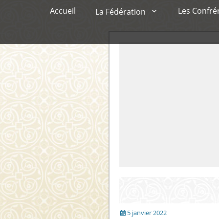
Menu principal
Aller
Accueil
Les Confré
La Fédération
au
contenu
Publié
5 janvier 2022