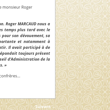
 de monsieur Roger
tion. Roger MARCAUD nous a
ues temps plus tard avec le
res pour son dévouement, sa
 importante et notamment à
tir. Il avait participé à de
 répondait toujours présent
seil d’Administration de la
s. »
 confrères…
Suivant →