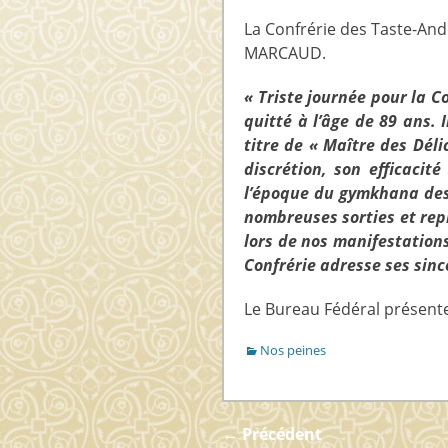
sur
La Confrérie des Taste-And
MARCAUD.
« Triste journée pour la 
quitté à l’âge de 89 ans. 
titre de « Maître des Déli
discrétion, son efficacit
l’époque du gymkhana des tr
nombreuses sorties et repr
lors de nos manifestations
Confrérie adresse ses sinc
Le Bureau Fédéral présente
Catégories
Nos peines
Navigation
← Précédent