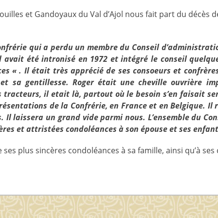
ouilles et Gandoyaux du Val d’Ajol nous fait part du décès
Confrérie qui a perdu un membre du Conseil d’administra
Il avait été intronisé en 1972 et intégré le conseil quelq
ces « . Il était très apprécié de ses consoeurs et confrè
é et sa gentillesse. Roger était une cheville ouvrière
acteurs, il etait là, partout où le besoin s’en faisait sen
ésentations de la Confrérie, en France et en Belgique. Il
. Il laissera un grand vide parmi nous. L’ensemble du Con
ères et attristées condoléances à son épouse et ses enfant
 ses plus sincères condoléances à sa famille, ainsi qu’à ses