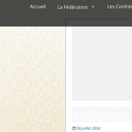
Menu principal
Aller
Accueil
Les Confré
La Fédération
au
contenu
Publié
30 juillet 2024