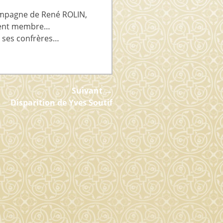
ompagne de René ROLIN,
ement membre…
à ses confrères…
Suivant →
Disparition de Yves Soutif