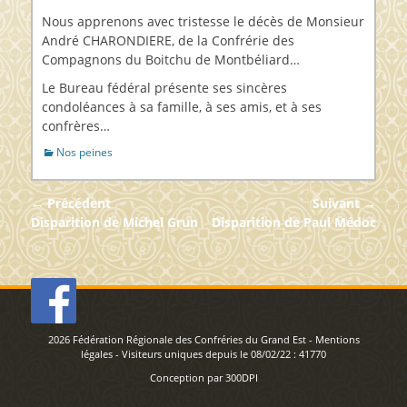
sur
Nous apprenons avec tristesse le décès de Monsieur
André CHARONDIERE, de la Confrérie des
Compagnons du Boitchu de Montbéliard…
Le Bureau fédéral présente ses sincères
condoléances à sa famille, à ses amis, et à ses
confrères…
Catégories
Nos peines
Navigation
← Précédent
Suivant →
de
Article
Article
Disparition de Michel Grun
Disparition de Paul Médoc
précédent :
suivant :
l’article
2026
Fédération Régionale des Confréries du Grand Est
-
Mentions
légales
- Visiteurs uniques depuis le 08/02/22 :
41770
Conception par
300DPI