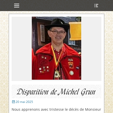
Menu principal
Ouvrir
Aller
l’en-
au
tête
contenu
ollapse
hild
enu
ollapse
hild
enu
ollapse
hild
enu
ollapse
hild
enu
Disparition de Michel Grun
Publié
20 mai 2025
sur
Nous apprenons avec tristesse le décès de Monsieur