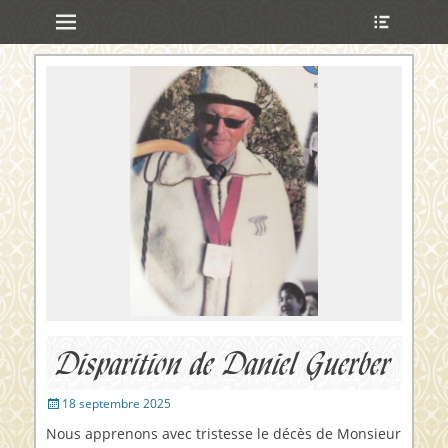
Menu principal
Ouvrir
Aller
l’en-
au
tête
contenu
ollapse
hild
enu
ollapse
hild
enu
ollapse
hild
enu
ollapse
hild
enu
Disparition de Daniel Guerber
Publié
18 septembre 2025
sur
Nous apprenons avec tristesse le décès de Monsieur