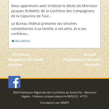
sur
Nous apprenons avec tristesse le décès de Monsieur
Jacques DURAND, de la Confrérie des Compagnons
de la Capucine de Toul…
Le Bureau fédéral présente ses sincères
condoléances à sa famille, à ses amis, et à ses
confrères…
Catégories
Nos peines
Navigation
← Précédent
Suivant →
de
Article
Article
Disparition de Daniel
Disparition de Bernard
précédent :
suivant :
Guerber
Richardin
l’article
2026
Fédération Régionale des Confréries du Grand Est
-
Mentions
légales
- Visiteurs uniques depuis le 08/02/22 :
41723
Conception par
300DPI